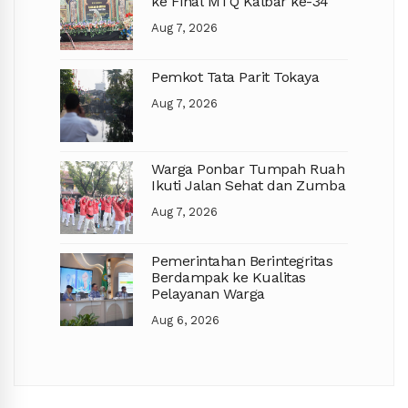
ke Final MTQ Kalbar ke-34
kemasyarakatan. Karena itu, edukasi 
Aug 7, 2026
mengenai pemilahan sampah sejak tingkat 
rumah tangga menjadi langkah penting 
“Yang paling utama adalah bagaimana kita 
yang harus terus digencarkan.
bersama-sama mengedukasi masyarakat 
Pemkot Tata Parit Tokaya
agar dapat memilah sampah sejak dari 
rumah, antara sampah organik dan 
Aug 7, 2026
nonorganik. Dengan demikian, pengelolaan 
sampah akan lebih efektif dan memberikan 
manfaat yang lebih besar bagi lingkungan 
Warga Ponbar Tumpah Ruah
maupun masyarakat,” tutupnya. (
prokopim
)
Ikuti Jalan Sehat dan Zumba
Aug 7, 2026
Pemerintahan Berintegritas
Berdampak ke Kualitas
Pelayanan Warga
Aug 6, 2026