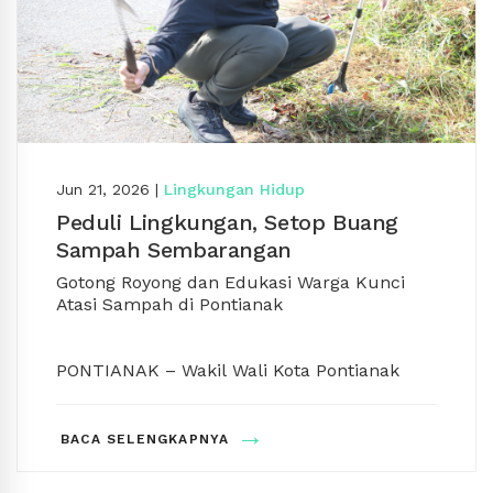
Jun 21, 2026
|
Lingkungan Hidup
Peduli Lingkungan, Setop Buang
Sampah Sembarangan
Gotong Royong dan Edukasi Warga Kunci 
Atasi Sampah di Pontianak
PONTIANAK – Wakil Wali Kota Pontianak 
Bahasan mengajak seluruh elemen 
masyarakat untuk meningkatkan 
→
kepedulian terhadap kebersihan lingkungan 
BACA SELENGKAPNYA
dengan tidak membuang sampah 
sembarangan. Menurutnya, persoalan 