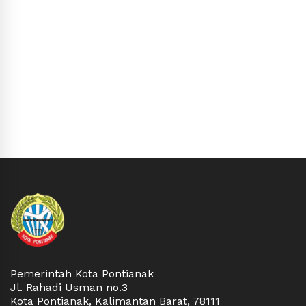
Pemerintah Kota Pontianak
Jl. Rahadi Usman no.3
Kota Pontianak, Kalimantan Barat, 78111