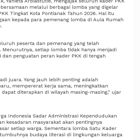
 Yanieta Arbiastutie, mengajak seluruh kader PKK 
bersamaan melalui berbagai lomba yang digelar 
KK Tingkat Kota Pontianak Tahun 2026. Hal itu 
gaan kepada para pemenang lomba di Aula Rumah 
.
eluruh peserta dan pemenang yang telah 
. Menurutnya, setiap lomba tidak hanya menjadi 
si dan penguatan peran kader PKK di tengah 
 juara. Yang jauh lebih penting adalah 
baru, mempererat kerja sama, meningkatkan 
 dapat diterapkan di wilayah masing-masing," ujar 
ga Indonesia Sadar Administrasi Kependudukan 
n kesadaran masyarakat akan pentingnya 
asar setiap warga. Sementara lomba Satu Kader 
umbuhnya budaya literasi di lingkungan keluarga 