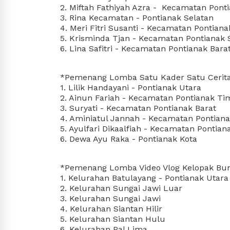
2. Miftah Fathiyah Azra -  Kecamatan Pont
3. Rina Kecamatan - Pontianak Selatan
4. Meri Fitri Susanti - Kecamatan Pontiana
5. Krisminda Tjan - Kecamatan Pontianak 
6. Lina Safitri - Kecamatan Pontianak Bara
*Pemenang Lomba Satu Kader Satu Cerita
1. Lilik Handayani - Pontianak Utara
2. Ainun Fariah - Kecamatan Pontianak Ti
3. Suryati - Kecamatan Pontianak Barat
4. Aminiatul Jannah - Kecamatan Pontian
5. Ayulfari Dikaalfiah - Kecamatan Pontian
6. Dewa Ayu Raka - Pontianak Kota
*Pemenang Lomba Video Vlog Kelopak Bun
1. Kelurahan Batulayang - Pontianak Utara
2. Kelurahan Sungai Jawi Luar
3. Kelurahan Sungai Jawi
4. Kelurahan Siantan Hilir
5. Kelurahan Siantan Hulu
6. Kelurahan Pal Lima