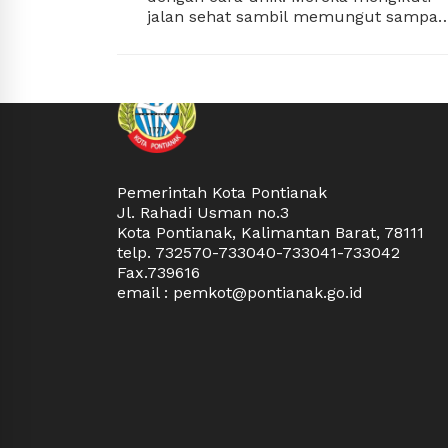
jalan sehat sambil memungut sampah
di sepanjang rute yang dilalui.
Camat Pontianak Selatan Wulanda
Anjaswari mengatakan, kegiatan ini
tidak hanya menjadi ajang olahraga
bersama, tetapi juga sarana mengajak
masyarakat peduli terhadap
kebersihan lingkungan. Setiap peserta
“Jadi warga tidak hanya berjalan sehat
dibekali kantong untuk
tetapi juga ikut menjaga lingkungan.
mengumpulkan sampah selama
Sampah yang ditemukan di sepanjang
Pemerintah Kota Pontianak
mengikuti jalan sehat.
rute dikumpulkan, lalu dipilah
Jl. Rahadi Usman no.3
kembali,” ujarnya usai kegiatan jalan
Kota Pontianak, Kalimantan Barat, 78111
sehat dalam rangka menyambut HUT
telp. 732570-733040-733041-733042
Wulanda menjelaskan, panitia juga
ke-81 Kemerdekaan Republik Indonesi
Fax.739616
menyiapkan hadiah bagi peserta yang
di Kantor Camat Pontianak Selatan,
email : pemkot@pontianak.go.id
berhasil mengumpulkan sampah
Minggu (9/8/2026).
terbanyak. Menurutnya, cara ini
menjadi bentuk edukasi yang
menyenangkan agar masyarakat
"Semoga kegiatan ini bisa menjadi
semakin terbiasa memilah dan tidak
kebiasaan baik yang terus berlanjut,
membuang sampah sembarangan.
tidak hanya saat peringatan HUT RI,"
harapnya.