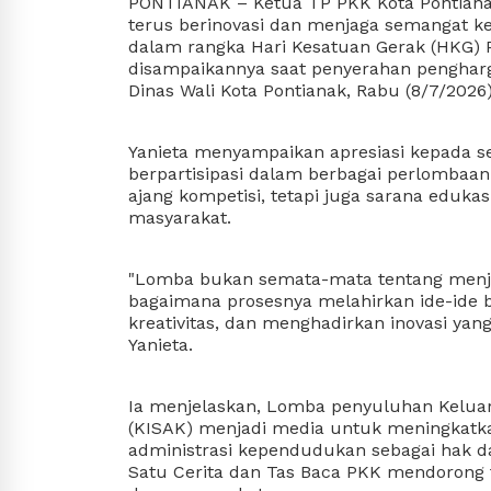
PONTIANAK – Ketua TP PKK Kota Pontianak,
terus berinovasi dan menjaga semangat ke
dalam rangka Hari Kesatuan Gerak (HKG) P
disampaikannya saat penyerahan penghar
Dinas Wali Kota Pontianak, Rabu (8/7/2026)
Yanieta menyampaikan apresiasi kepada s
berpartisipasi dalam berbagai perlombaan
ajang kompetisi, tetapi juga sarana eduka
masyarakat.
"Lomba bukan semata-mata tentang menjadi
bagaimana prosesnya melahirkan ide-ide 
kreativitas, dan menghadirkan inovasi yang
Yanieta.
Ia menjelaskan, Lomba penyuluhan Keluar
(KISAK) menjadi media untuk meningkatka
administrasi kependudukan sebagai hak d
Satu Cerita dan Tas Baca PKK mendorong t