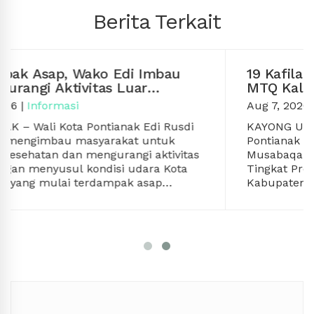
Berita Terkait
19 Kafilah Pontianak Melaju ke Final
MTQ Kalbar ke-34
Aug 7, 2026
|
Informasi
KAYONG UTARA
– Sebanyak 19 kafilah Kota
Pontianak berhasil melaju ke babak final
s
Musabaqah Tilawatil Qur’an (MTQ) ke-34
Tingkat Provinsi Kalimantan Barat di
Kabupaten Kayong Utara. Para finalis
tersebut tersebar pada berbagai cabang
Ketua Rombongan Kafilah Pontianak, Yusnaldi
lomba, mulai dari tilawah, qiraat, hifzhil
menyampaikan rasa syukur atas capaian
a
Qur’an, musabaqah karya tulis ilmiah Al-
tersebut. Menurutnya, keberhasilan 19
Qur’an, hingga kaligrafi digital.
peserta masuk final menjadi hasil dari proses
pembinaan, latihan, dan ikhtiar panjang yang
telah dilakukan sejak seleksi tingkat
“Alhamdulillah, 19 kafilah Kota Pontianak
kecamatan hingga pembinaan di tingkat kota.
a
berhasil masuk final. Ini tentu menjadi kabar
yang membanggakan dan mudah-mudahan