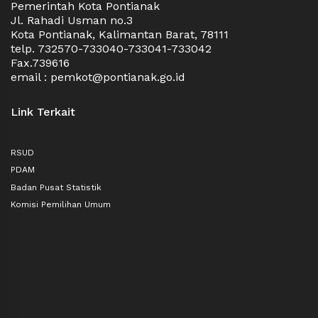
Pemerintah Kota Pontianak
pungkasnya. (
prokopim
)
Jl. Rahadi Usman no.3
Kota Pontianak, Kalimantan Barat, 78111
telp. 732570-733040-733041-733042
Fax.739616
email : pemkot@pontianak.go.id
Link Terkait
RSUD
PDAM
Badan Pusat Statistik
Komisi Pemilihan Umum