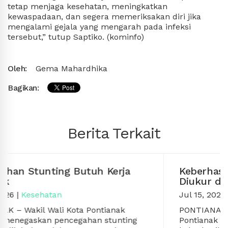
tetap menjaga kesehatan, meningkatkan
kewaspadaan, dan segera memeriksakan diri jika
mengalami gejala yang mengarah pada infeksi
tersebut,” tutup Saptiko. (kominfo)
Oleh:
Gema Mahardhika
Bagikan:
Berita Terkait
Keberhasilan Program Kesehatan
Diukur dari Dampak, Bukan Besarnya
Anggaran
Jul 15, 2026
|
Kesehatan
PONTIANAK – Sekretaris Daerah Kota
Pontianak Amirullah menegaskan,